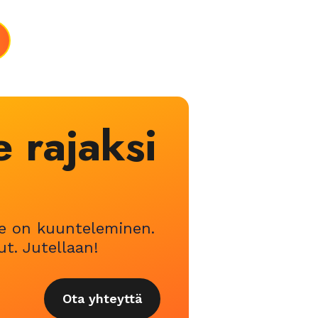
e rajaksi
me on kuunteleminen.
t. Jutellaan!
Ota yhteyttä