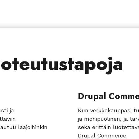
toteutustapoja
Drupal Comme
ti ja
Kun verkkokauppasi tuo
taviin
ja monipuolinen, ja ta
autuu laajoihinkin
sekä erittäin luotetta
Drupal Commerce.