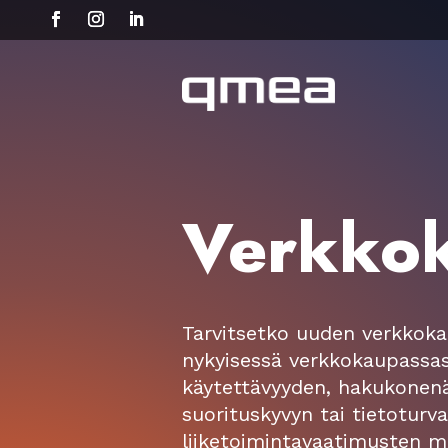
Verkko
Tarvitsetko uuden verkkoka
nykyisessä verkkokaupassas
käytettävyyden, hakukonen
suorituskyvyn tai tietoturv
liiketoimintavaatimusten 