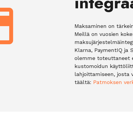
integra

Maksaminen on tärkein
Meillä on vuosien koke
maksujärjestelmäintegr
Klarna, PaymentIQ ja S
olemme toteuttaneet eri
kustomoidun käyttöliit
lahjoittamiseen, josta 
täältä:
Patmoksen ver