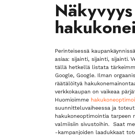
Näkyvyys
hakukonei
Perinteisessä kaupankäynnissä
asiaa: sijainti, sijainti, sijaint
tällä hetkellä listata tärkeimm
Google, Google. Ilman orgaanis
räätälöityä hakukonemainonta
verkkokaupan on vaikeaa pärjä
Huomioimme
hakukoneoptimoi
suunnitteluvaiheessa ja tote
hakukoneoptimointia tarpeen
valmiisiin sivustoihin. Saat m
-kampanjoiden laadukkaat tot