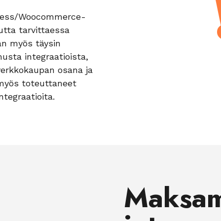
Press/Woocommerce-
utta tarvittaessa
n myös täysin
usta integraatioista,
verkkokaupan osana ja
myös toteuttaneet
ntegraatioita.
Maksam