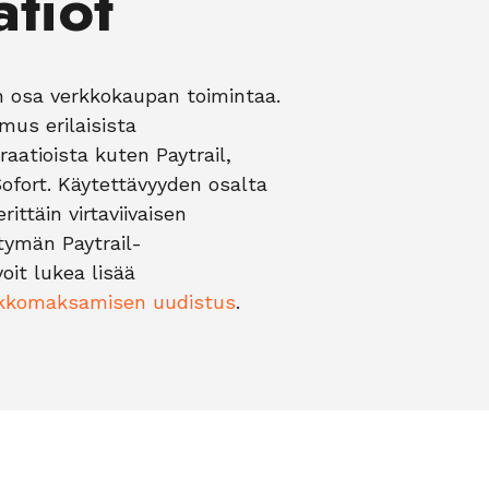
atiot
 osa verkkokaupan toimintaa.
mus erilaisista
aatioista kuten Paytrail,
ofort. Käytettävyyden osalta
ttäin virtaviivaisen
tymän Paytrail-
voit lukea lisää
kkomaksamisen uudistus
.