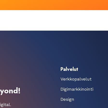
Palvelut
Verkkopalvelut
eyond!
Digimarkkinointi
Design
gital.