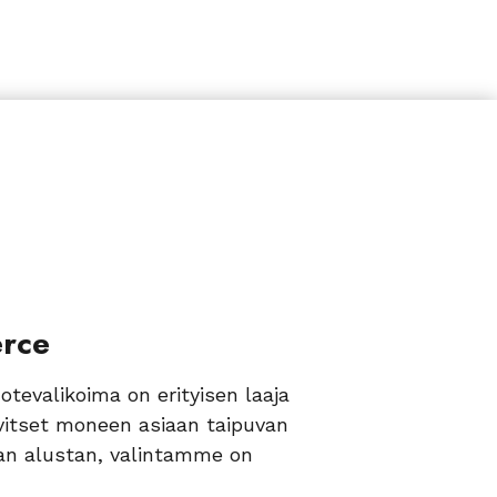
rce
tevalikoima on erityisen laaja
rvitset moneen asiaan taipuvan
van alustan, valintamme on