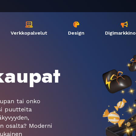



Verkkopalvelut
Design
Digimarkkino
kaupat
upan tai onko
i puutteita
äkyvyyden,
an osalta? Moderni
mukainen