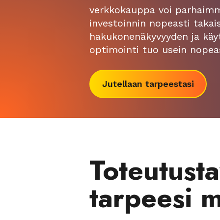
verkkokauppa voi parhaimm
investoinnin nopeasti takai
hakukonenäkyvyyden ja käy
optimointi tuo usein nopeas
Jutellaan tarpeestasi
Toteutusta
tarpeesi 