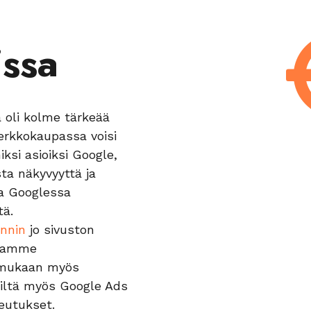
ssa
 oli kolme tärkeää
i. Verkkokaupassa voisi
iksi asioiksi Google,
ta näkyvyyttä ja
a Googlessa
tä.
nnin
jo sivuston
utamme
 mukaan myös
eiltä myös Google Ads
eutukset.