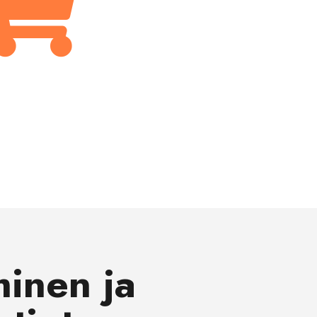

inen ja