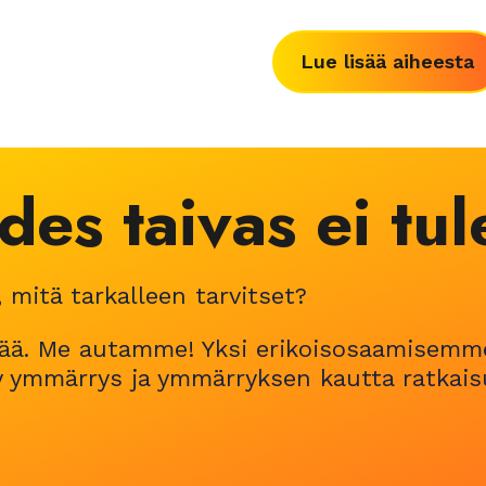
Lue lisää aiheesta
des taivas ei tul
 mitä tarkalleen tarvitset?
etää. Me autamme! Yksi erikoisosaamisem
 ymmärrys ja ymmärryksen kautta ratkaisu