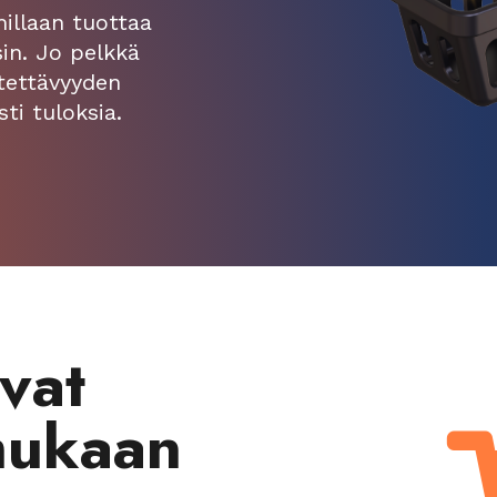
illaan tuottaa
sin. Jo pelkkä
tettävyyden
ti tuloksia.
vat
mukaan