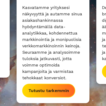
Kasvatamme yrityksesi
D
näkyvyyttä ja autamme sinua
b
asiakashankinnassa
di
n
hyödyntämällä data-
ä
analytiikkaa, kohdennettua
m
markkinointia ja monipuolisia
ja
verkkomarkkinoinnin keinoja.
t
Seuraamme ja analysoimme
j
tuloksia jatkuvasti, jotta
k
voimme optimoida
kampanjoita ja varmistaa
tehokkaat konversiot.
Tutustu tarkemmin