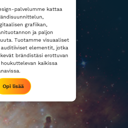
esign-palvelumme kattaa
rändisuunnittelun,
gitaalisen grafiikan,
änituotannon ja paljon
uuta. Tuotamme visuaaliset
 auditiiviset elementit, jotka
ekevät brändistäsi erottuvan
a houkuttelevan kaikissa
anavissa.
Opi lisää