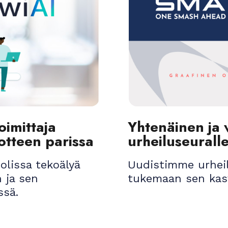
oimittaja
Yhtenäinen ja 
otteen parissa
urheiluseurall
olissa tekoälyä
Uudistimme urhei
 ja sen
tukemaan sen kasv
ssä.