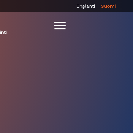
Englanti
Suomi
inti