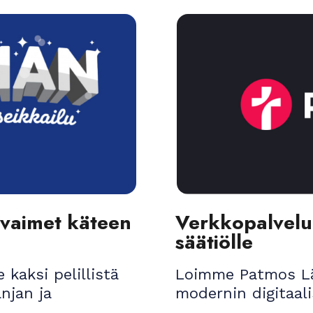
vaimet käteen
Verkkopalvelui
säätiölle
kaksi pelillistä
Loimme Patmos Lä
njan ja
modernin digitaal