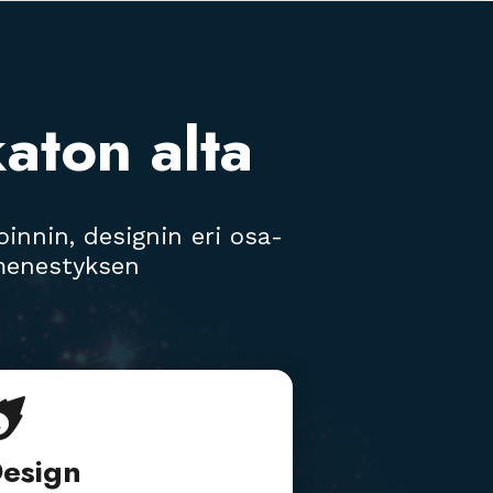
aton alta
oinnin, designin eri osa-
n menestyksen

esign