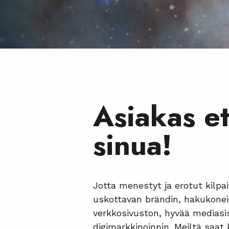
Asiakas et
sinua!
Jotta menestyt ja erotut kilpail
uskottavan brändin, hakukonei
verkkosivuston, hyvää mediasis
digimarkkinoinnin. Meiltä saat