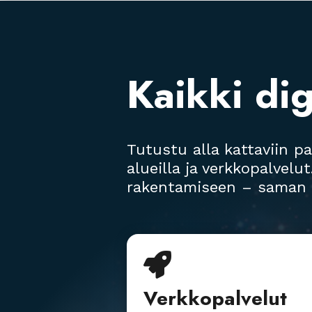
Kaikki dig
Tutustu alla kattaviin p
alueilla ja verkkopalvelu
rakentamiseen – saman k

Verkkopalvelut