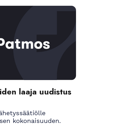
den laaja uudistus
hetyssäätiölle
isen kokonaisuuden.