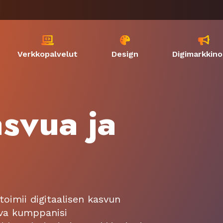



Verkkopalvelut
Design
Digimarkkino
asvua ja
toimii digitaalisen kasvun
va kumppanisi