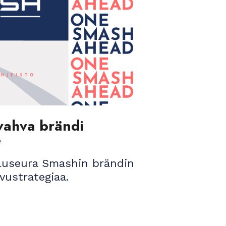
vahva brändi
e
luseura Smashin brändin
ustrategiaa.