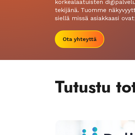
korkealaatuisten digipalvel
tekijänä. Tuomme näkyvyytt
siellä missä asiakkaasi ovat
Ota yhteyttä
Tutustu t