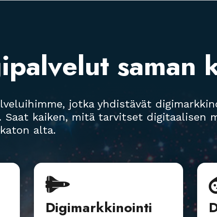
ipalvelut saman k
alveluihimme, jotka yhdistävät digimarkkin
t. Saat kaiken, mitä tarvitset digitaalise
aton alta.

Digimarkkinointi
D