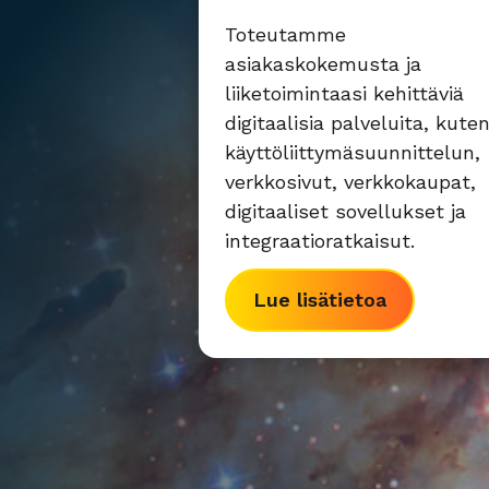
Toteutamme
asiakaskokemusta ja
liiketoimintaasi kehittäviä
digitaalisia palveluita, kute
käyttöliittymäsuunnittelun,
verkkosivut, verkkokaupat,
digitaaliset sovellukset ja
integraatioratkaisut.
Lue lisätietoa