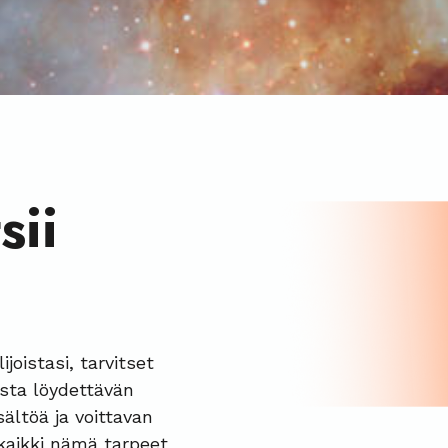
sii
ijoistasi, tarvitset
sta löydettävän
ältöä ja voittavan
 kaikki nämä tarpeet