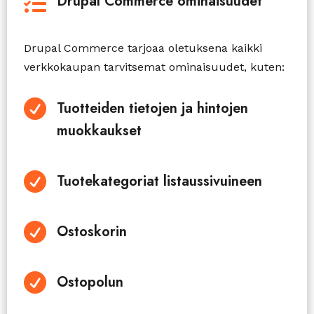
Drupal Commerce ominaisuudet

Drupal Commerce tarjoaa oletuksena kaikki
verkkokaupan tarvitsemat ominaisuudet, kuten:

Tuotteiden tietojen ja hintojen
muokkaukset

Tuotekategoriat listaussivuineen

Ostoskorin

Ostopolun