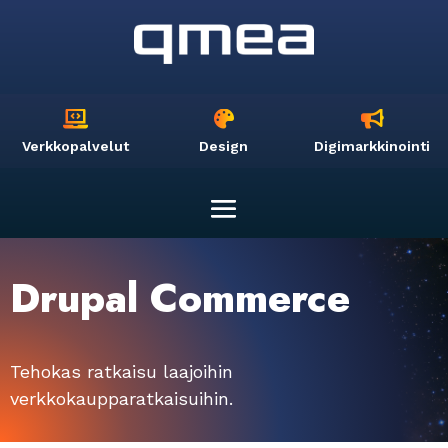



Verkkopalvelut
Design
Digimarkkinointi
Drupal Commerce
Tehokas ratkaisu laajoihin
verkkokaupparatkaisuihin.