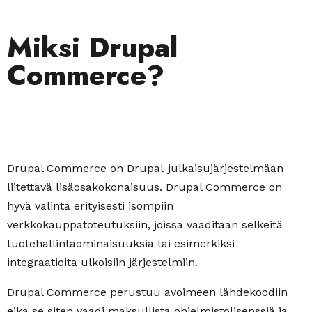
Miksi Drupal
Commerce?
Drupal Commerce on Drupal-julkaisujärjestelmään
liitettävä lisäosakokonaisuus. Drupal Commerce on
hyvä valinta erityisesti isompiin
verkkokauppatoteutuksiin, joissa vaaditaan selkeitä
tuotehallintaominaisuuksia tai esimerkiksi
integraatioita ulkoisiin järjestelmiin.
Drupal Commerce perustuu avoimeen lähdekoodiin
eikä se siten vaadi maksullista ohjelmistolisenssiä ja