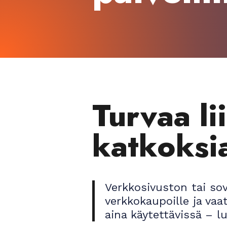
Turvaa li
katkoksi
Verkkosivuston tai sove
verkkokaupoille ja vaat
aina käytettävissä – l