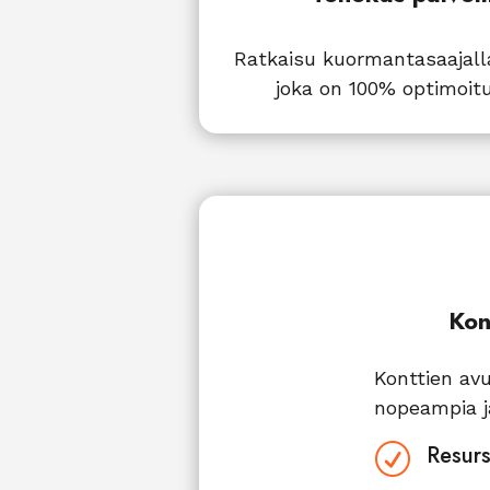
Ratkaisu kuormantasaajalla 
joka on 100% optimoit
Kon
Konttien avu
nopeampia j
Resurs
R