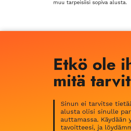
muu tarpeisiisi sopiva alusta.
Etkö ole 
mitä tarvi
Sinun ei tarvitse tiet
alusta olisi sinulle p
auttamassa. Käydään y
tavoitteesi, ja löydäm