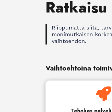
Ratkaisu
Riippumatta siitä, tar
monimutkaisen korkean
vaihtoehdon.
Vaihtoehtoina toimi

Tehokas palveli