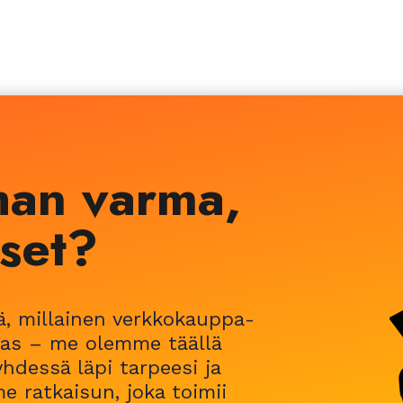
ihan varma,
tset?
ää, millainen verkkokauppa-
aras – me olemme täällä
hdessä läpi tarpeesi ja
me ratkaisun, joka toimii