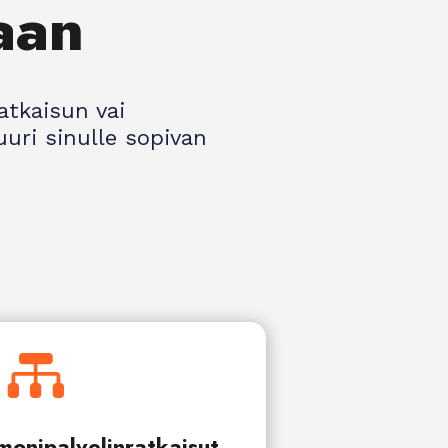
aan
atkaisun vai
uri sinulle sopivan

monipalvelinratkaisut