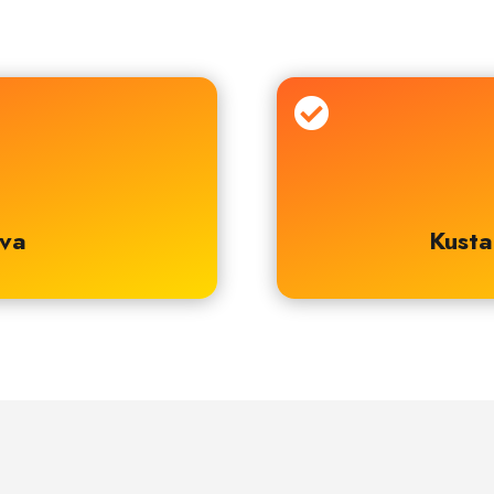

ava
Kusta