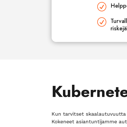
Helppo
R
Turval
R
riskejä
Kubernetes
Kun tarvitset skaalautuvuutta 
Kokeneet asiantuntijamme autt