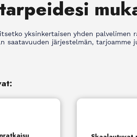
 tarpeidesi muk
vitsetko yksinkertaisen yhden palvelimen r
 saatavuuden järjestelmän, tarjoamme ju
vat:
nratkaisu
Skaalautuvat 