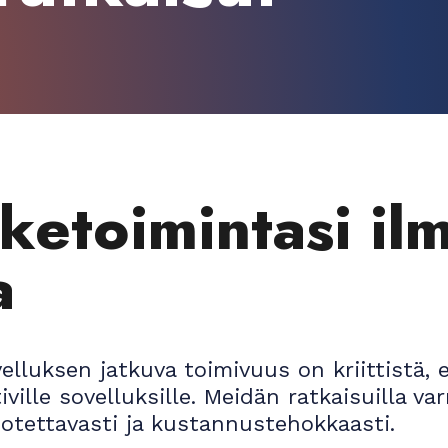
iketoimintasi il
a
lluksen jatkuva toimivuus on kriittistä, e
iville sovelluksille. Meidän ratkaisuilla va
uotettavasti ja kustannustehokkaasti.