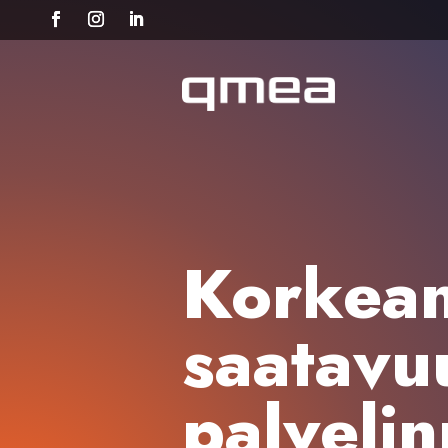
Korkea
saatavu
palvelin