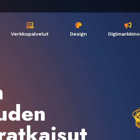



Verkkopalvelut
Design
Digimarkkino
n
uden
ratkaisut