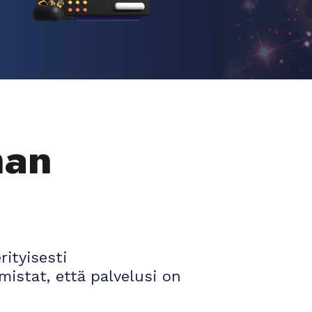
man
rityisesti
rmistat, että palvelusi on